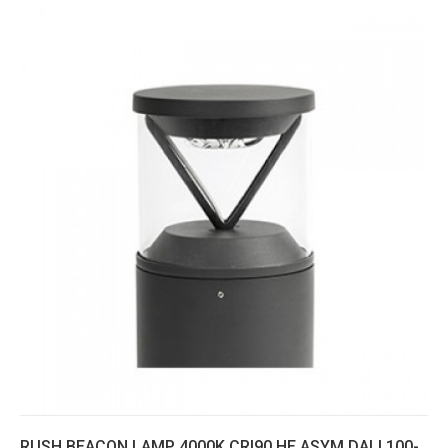
RUSH BEACON LAMP 4000K CRI90 HE ASYM DALI 100-