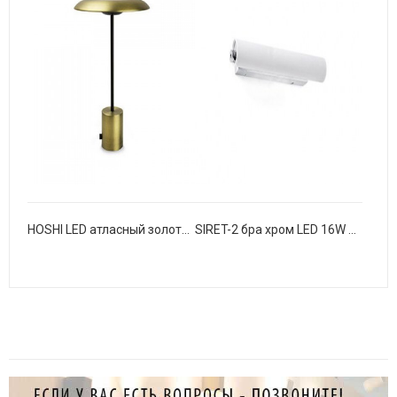
HOSHI LED атласный золотой и черный переносной светильник
SIRET-2 бра хром LED 16W 2700K