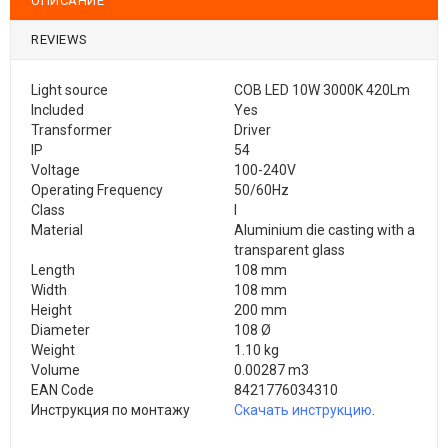
ОПИСАНИЕ
REVIEWS
Light source
COB LED 10W 3000K 420Lm
Included
Yes
Transformer
Driver
IP
54
Voltage
100-240V
Operating Frequency
50/60Hz
Class
I
Material
Aluminium die casting with a
transparent glass
Length
108 mm
Width
108 mm
Height
200 mm
Diameter
108 Ø
Weight
1.10 kg
Volume
0.00287 m3
EAN Code
8421776034310
Инструкция по монтажу
Скачать инструкцию
.