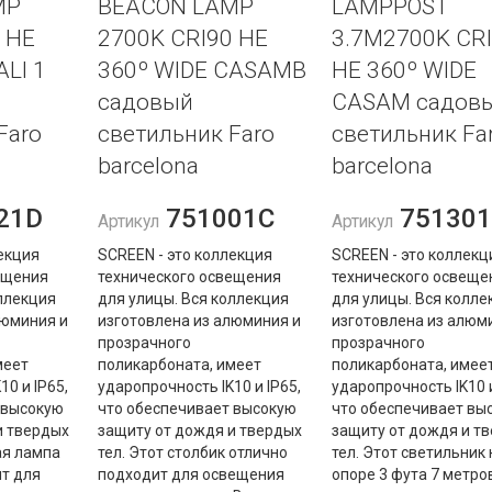
MP
BEACON LAMP
LAMPPOST
 HE
2700K CRI90 HE
3.7M2700K CR
ALI 1
360º WIDE CASAMB
HE 360º WIDE
садовый
CASAM садов
Faro
светильник Faro
светильник Fa
barcelona
barcelona
21D
751001C
751301
Артикул
Артикул
екция
SCREEN - это коллекция
SCREEN - это коллекц
ещения
технического освещения
технического освеще
ллекция
для улицы. Вся коллекция
для улицы. Вся колле
люминия и
изготовлена ​​из алюминия и
изготовлена ​​из алюм
прозрачного
прозрачного
меет
поликарбоната, имеет
поликарбоната, имее
0 и IP65,
ударопрочность IK10 и IP65,
ударопрочность IK10 и
 высокую
что обеспечивает высокую
что обеспечивает вы
и твердых
защиту от дождя и твердых
защиту от дождя и т
ая лампа
тел. Этот столбик отлично
тел. Этот светильник 
т для
подходит для освещения
опоре 3 фута 7 метро