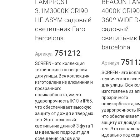
LAMPPOST
BEACON LA
3.1M3000K CRI90
4000K CRI90
HE ASYM садовый
360º WIDE D
светильник Faro
садовый
barcelona
светильник 
barcelona
751212
Артикул
7511
Артикул
SCREEN - это коллекция
технического освещения
SCREEN - это колл
для улицы. Вся коллекция
технического осв
изготовлена ​​из алюминия и
для улицы. Вся ко
прозрачного
изготовлена ​​из а
поликарбоната, имеет
прозрачного
ударопрочность IK10 и IP65,
поликарбоната, и
что обеспечивает высокую
ударопрочность IK1
защиту от дождя и твердых
что обеспечивает
тел. Этот полюсный
защиту от дождя 
светильник длиной 3 фута 1
тел. Эта сигнальн
м идеально подходит для
идеально подходи
освещения садов или