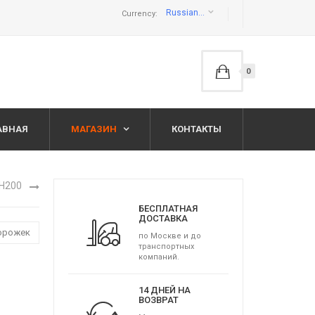
Russian ruble руб
Currency:
0
АВНАЯ
МАГАЗИН
КОНТАКТЫ
 H200
БЕСПЛАТНАЯ
ДОСТАВКА
дорожек
по Москве и до
транспортных
компаний.
14 ДНЕЙ НА
ВОЗВРАТ