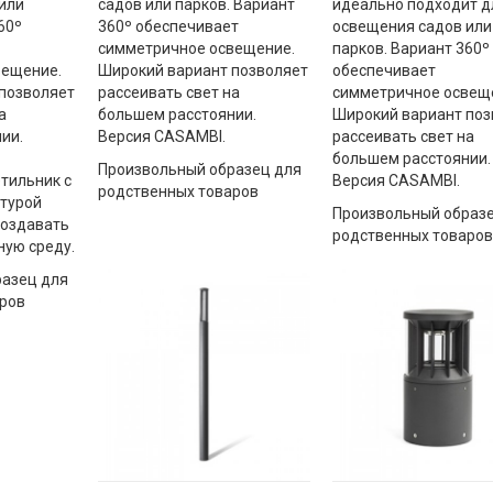
или
садов или парков. Вариант
идеально подходит д
60º
360º обеспечивает
освещения садов или
симметричное освещение.
парков. Вариант 360º
вещение.
Широкий вариант позволяет
обеспечивает
позволяет
рассеивать свет на
симметричное освещ
а
большем расстоянии.
Широкий вариант поз
ии.
Версия CASAMBI.
рассеивать свет на
большем расстоянии.
Произвольный образец для
тильник с
Версия CASAMBI.
родственных товаров
турой
Произвольный образе
создавать
родственных товаров
ную среду.
азец для
ров