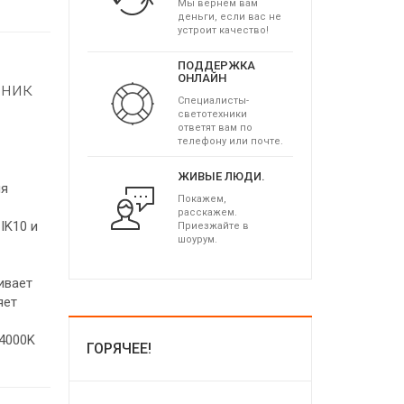
Мы вернем вам
деньги, если вас не
устроит качество!
ПОДДЕРЖКА
ОНЛАЙН
ьник
Специалисты-
светотехники
ответят вам по
телефону или почте.
ЖИВЫЕ ЛЮДИ.
ля
Покажем,
расскажем.
IK10 и
Приезжайте в
шоурум.
ивает
яет
 4000K
ГОРЯЧЕЕ!