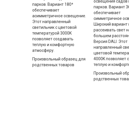
освещения садов 
парков. Вариант 180ª
парков. Вариант 3
обеспечивает
обеспечивает
асимметричное освещение.
симметричное ос
Этот направленный
Широкий вариант 
светильник с цветовой
рассеивать свет н
температурой 3000K
большем расстоян
позволяет создавать
Версия DALI. Этот
теплую и комфортную
направленный све
атмосферу.
цветовой темпера
4000K позволяет 
Произвольный образец для
теплую и комфорт
родственных товаров
Произвольный обр
родственных това