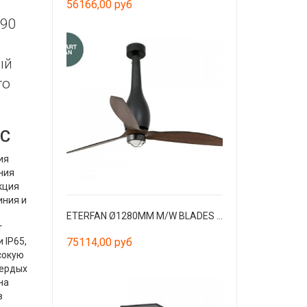
56166,00 руб
I90
ый
ro
C
ия
ния
кция
иния и
ETERFAN Ø1280MM M/W BLADES WOOD 17W 3000K W/R
т
 IP65,
75114,00 руб
сокую
вердых
на
в