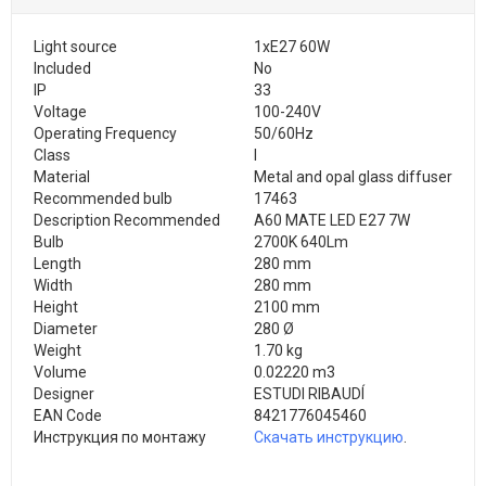
Light source
1xE27 60W
Included
No
IP
33
Voltage
100-240V
Operating Frequency
50/60Hz
Class
I
Material
Metal and opal glass diffuser
Recommended bulb
17463
Description Recommended
A60 MATE LED E27 7W
Bulb
2700K 640Lm
Length
280 mm
Width
280 mm
Height
2100 mm
Diameter
280 Ø
Weight
1.70 kg
Volume
0.02220 m3
Designer
ESTUDI RIBAUDÍ
EAN Code
8421776045460
Инструкция по монтажу
Скачать инструкцию
.