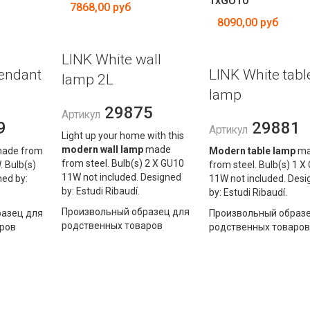
1xGU10
7868,00 руб
8090,00 руб
LINK White wall
endant
LINK White tabl
lamp 2L
lamp
29875
Артикул
9
29881
Артикул
Light up your home with this
modern wall lamp
made
ade from
Modern table lamp
ma
from steel. Bulb(s) 2 X GU10
. Bulb(s)
from steel. Bulb(s) 1 X
11W not included. Designed
ned by:
11W not included. Desi
by: Estudi Ribaudí.
by: Estudi Ribaudí.
Произвольный образец для
азец для
Произвольный образе
родственных товаров
ров
родственных товаров