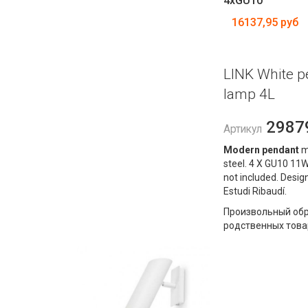
4xGU10
16137,95 руб
LINK White p
lamp 4L
2987
Артикул
Modern pendant
m
steel. 4 X GU10 11W
not included. Desig
Estudi Ribaudí.
Произвольный обр
родственных това