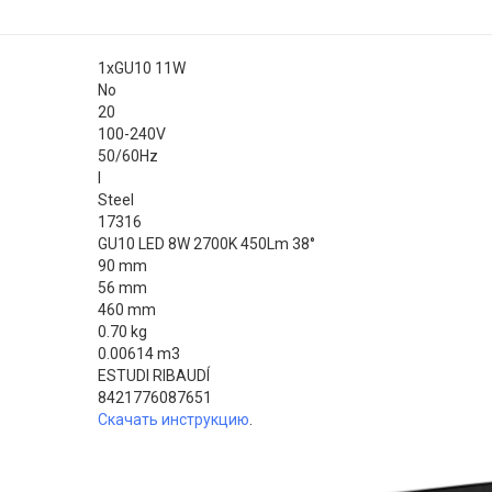
1xGU10 11W
No
20
100-240V
50/60Hz
I
Steel
17316
GU10 LED 8W 2700K 450Lm 38°
90 mm
56 mm
460 mm
0.70 kg
0.00614 m3
ESTUDI RIBAUDÍ
8421776087651
Скачать инструкцию
.