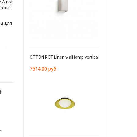
15W not
Estudi
ц для
OTTON RCT Linen wall lamp vertical
7514,00 руб
й
r