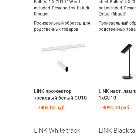
Bulb(s) 1 X GU10 1W not
steel. Bulb(s) 4 X 
included. Designed by: Estudi
not included. Desig
Ribaudí.
Estudi Ribaudí.
Произвольный образец для
Произвольный обр
родственных товаров
родственных това
LINK прожектор
LINK наст. ламп
трековый белый GU10
1xGU10
7403,00 руб
8090,00 руб
LINK White track
LINK Black ta