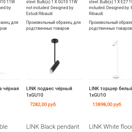
GU10 11W
steel. Bulb(s) 1 X GU10 11W
steel. Bulb(s) 1 X E27 
ned by:
not included. Designed by:
included. Designed by: 
Estudi Ribaudí.
Ribaudí.
азец для
Произвольный образец для
Произвольный образе
ров
родственных товаров
родственных товаров
а чёрная
LINK подвес чёрный
LINK торшер белы
1xGU10
1xGU10
7282,00 руб
13898,00 руб
ble
LINK Black pendant
LINK White floo