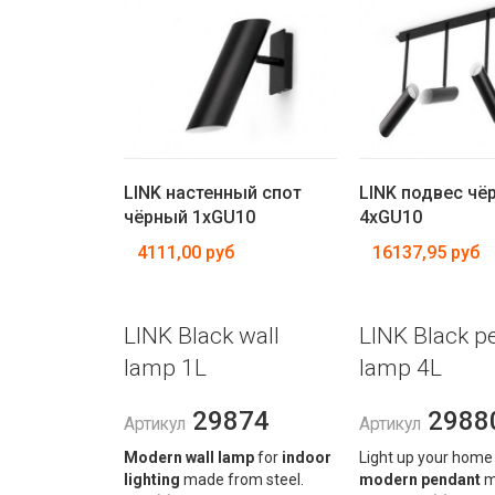
LINK настенный спот
LINK подвес чё
чёрный 1xGU10
4xGU10
4111,00 руб
16137,95 руб
LINK Black wall
LINK Black p
lamp 1L
lamp 4L
29874
2988
Артикул
Артикул
Modern wall lamp
for
indoor
Light up your home 
lighting
made from steel.
modern pendant
m