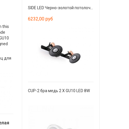
SIDE LED Черно-золотой потолочный светильник G9
6232,00 руб
 this
de
 GU10
gned
ц для
CUP-2 бра медь 2 X GU10 LED 8W
елая