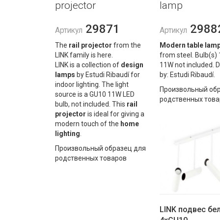
projector
lamp
29871
2988
Артикул
Артикул
The
rail projector
from the
Modern table lam
LINK family is here.
from steel. Bulb(s)
LINK is a collection of
design
11W not included. 
lamps
by Estudi Ribaudí for
by: Estudi Ribaudí.
indoor lighting. The light
Произвольный обр
source is a GU10 11W LED
родственных това
bulb, not included. This
rail
projector
is ideal for giving a
modern touch of the
home
lighting
.
Произвольный образец для
родственных товаров
LINK подвес бе