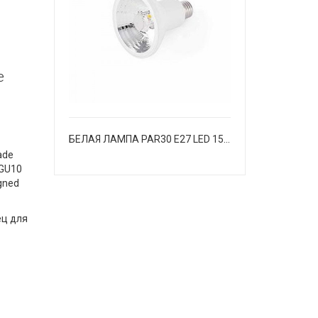
e
БЕЛАЯ ЛАМПА PAR30 E27 LED 15W 2700K 30 °
de
 GU10
gned
ц для