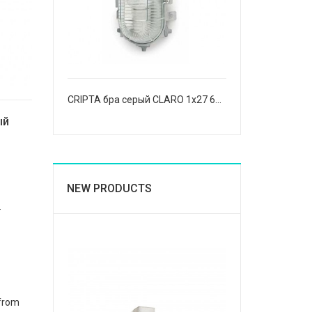
CRIPTA бра серый CLARO 1x27 60W
ый
NEW PRODUCTS
r
from