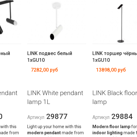
рный
LINK подвес белый
LINK торшер чёрн
1xGU10
1xGU10
7282,00 руб
13898,00 руб
endant
LINK White pendant
LINK Black floo
lamp 1L
lamp
0
29877
29884
Артикул
Артикул
with this
Light up your home with this
Modern floor lamp
for
ade from
modern pendant
made from
indoor lighting
made 