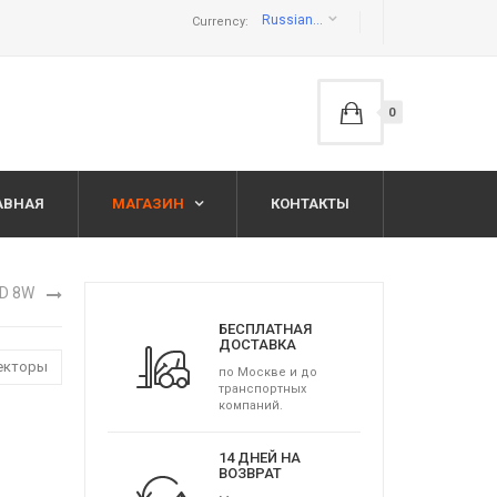
Russian ruble руб
Currency:
0
АВНАЯ
МАГАЗИН
КОНТАКТЫ
ED 8W
БЕСПЛАТНАЯ
ДОСТАВКА
жекторы
по Москве и до
транспортных
компаний.
14 ДНЕЙ НА
ВОЗВРАТ