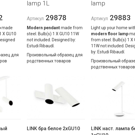
lamp 1L
lamp
2
29878
29883
Артикул
Артикул
p
made
Modern pendant
made from
Light up your home with
 1 X GU10
steel. Bulb(s) 1 X GU10 11W
modern floor lamp
ma
Designed
not included. Designed by:
from steel. Bulb(s) 1 X
Estudi Ribaudí.
11W not included. Desi
by: Estudi Ribaudí.
азец для
Произвольный образец для
ров
родственных товаров
Произвольный образе
родственных товаров
лый
LINK бра белое 2xGU10
LINK наст. лампа б