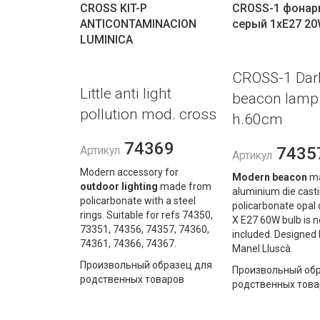
CROSS KIT-P
CROSS-1 фонар
ANTICONTAMINACION
серый 1хE27 20
LUMINICA
CROSS-1 Dar
Little anti light
beacon lamp
pollution mod. cross
h.60cm
74369
7435
Артикул
Артикул
Modern accessory for
Modern beacon
ma
outdoor lighting
made from
aluminium die casti
policarbonate with a steel
policarbonate opal d
rings. Suitable for refs 74350,
X E27 60W bulb is n
73351, 74356, 74357, 74360,
included. Designed 
74361, 74366, 74367.
Manel Lluscà.
Произвольный образец для
Произвольный обр
родственных товаров
родственных това