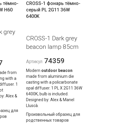
ь тёмно-
CROSS-1 фонарь тёмно-
W H60
серый PL 2G11 36W
6400K
k grey
CROSS-1 Dark grey
beacon lamp 85cm
74359
7
Артикул
Modern
outdoor beacon
de from
made from aluminium die
ng with a
casting with a policarbonate
iffuser. 1
opal diffuser. 1 PL X 2G11 36W
ot
6400K, bulb is included.
by: Alex &
Designed by: Alex & Manel
Lluscà.
азец для
Произвольный образец для
ров
родственных товаров