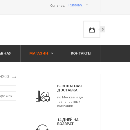
Russian ruble руб
Currency:
0
АВНАЯ
МАГАЗИН
КОНТАКТЫ
 H200
БЕСПЛАТНАЯ
ДОСТАВКА
дорожек
по Москве и до
транспортных
компаний.
14 ДНЕЙ НА
ВОЗВРАТ