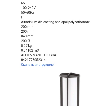
65
100-240V
50/60Hz
I
Aluminium die casting and opal polycarbonate
200 mm
200 mm
840 mm
200 Ø
5.97 kg
0.04102 m3
ALEX & MANEL LLUSCÀ
8421776052314
Скачать инструкцию
.