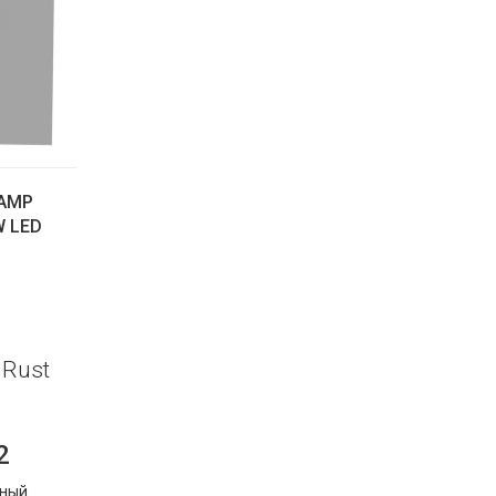
LAMP
 LED
 Rust
2
чный