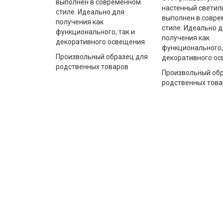
выполнен в современном
настенный светил
стиле. Идеально для
выполнен в совр
получения как
стиле. Идеально д
функционального, так и
получения как
декоративного освещения.
функционального, 
Произвольный образец для
декоративного ос
родственных товаров
Произвольный обр
родственных това