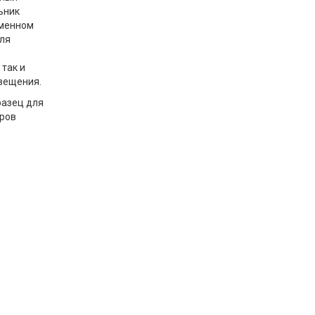
ьник
еменном
ля
так и
вещения.
азец для
ров