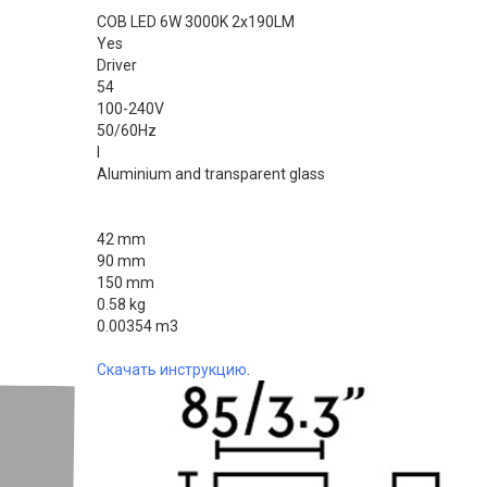
COB LED 6W 3000K 2x190LM
Yes
Driver
54
100-240V
50/60Hz
I
Aluminium and transparent glass
42 mm
90 mm
150 mm
0.58 kg
0.00354 m3
Скачать инструкцию
.