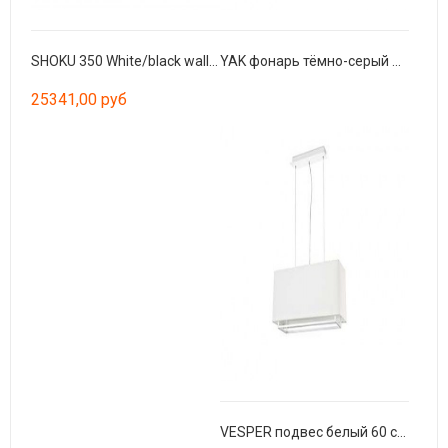
SHOKU 350 White/black wall/ceiling lamp
YAK фонарь тёмно-серый SMD LED 6W 4000K H40
25341,00 руб
VESPER подвес белый 60 см 2xE27 20W