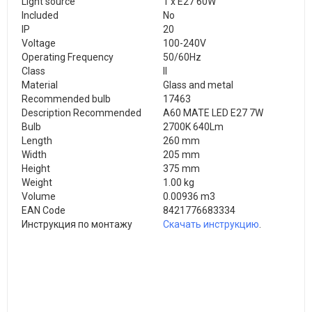
Light source
1 x E27 60W
Included
No
IP
20
Voltage
100-240V
Operating Frequency
50/60Hz
Class
II
Material
Glass and metal
Recommended bulb
17463
Description Recommended
A60 MATE LED E27 7W
Bulb
2700K 640Lm
Length
260 mm
Width
205 mm
Height
375 mm
Weight
1.00 kg
Volume
0.00936 m3
EAN Code
8421776683334
Инструкция по монтажу
Скачать инструкцию
.