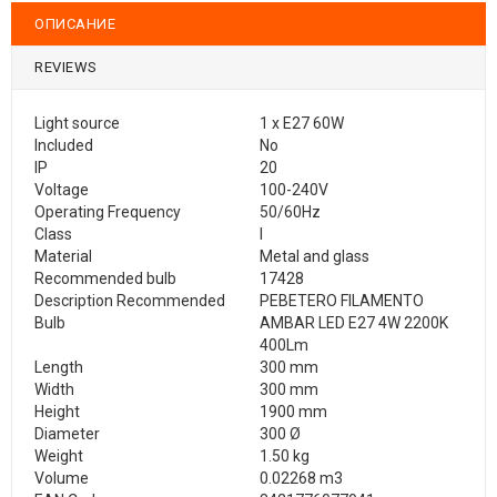
ОПИСАНИЕ
REVIEWS
Light source
1 x E27 60W
Included
No
IP
20
Voltage
100-240V
Operating Frequency
50/60Hz
Class
I
Material
Metal and glass
Recommended bulb
17428
Description Recommended
PEBETERO FILAMENTO
Bulb
AMBAR LED E27 4W 2200K
400Lm
Length
300 mm
Width
300 mm
Height
1900 mm
Diameter
300 Ø
Weight
1.50 kg
Volume
0.02268 m3