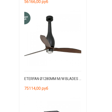
56166,00 руб
ETERFAN Ø1280MM M/W BLADES WOOD 17W 3000K W/R
75114,00 руб