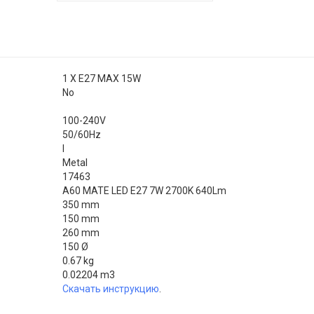
1 X E27 MAX 15W
No
100-240V
50/60Hz
I
Metal
17463
A60 MATE LED E27 7W 2700K 640Lm
350 mm
150 mm
260 mm
150 Ø
0.67 kg
0.02204 m3
Скачать инструкцию
.