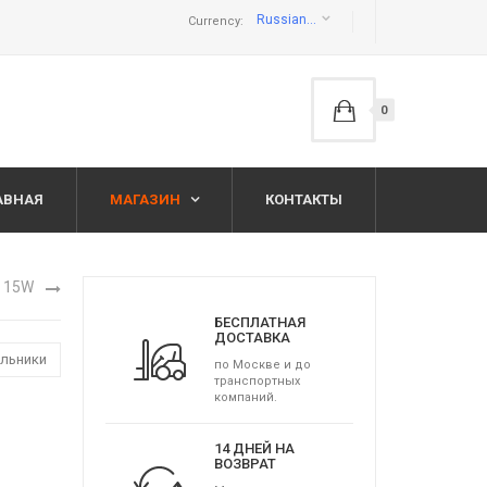
Russian ruble руб
Currency:
0
АВНАЯ
МАГАЗИН
КОНТАКТЫ
7 15W
БЕСПЛАТНАЯ
ДОСТАВКА
ильники
по Москве и до
транспортных
компаний.
14 ДНЕЙ НА
ВОЗВРАТ