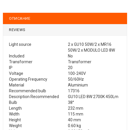
ОПИСАНИЕ
REVIEWS
Light source
2 x GU10 50W/2 x MR16
50W/2 x MODULO LED 8W
Included
No
Transformer
Transformer
IP
20
Voltage
100-240V
Operating Frequency
50/60Hz
Material
Aluminium
Recommended bulb
17316
Description Recommended
GU10 LED 8W 2700K 450Lm
Bulb
38°
Length
232 mm
Width
115 mm
Height
40 mm
Weight
0.60 kg