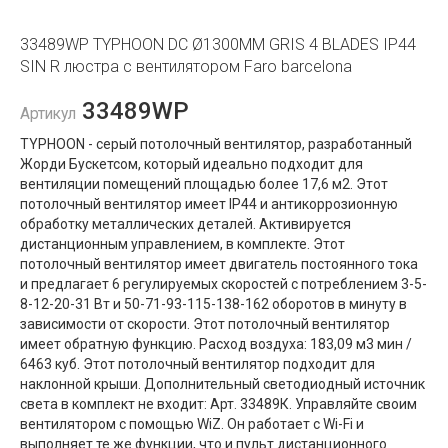
33489WP TYPHOON DC Ø1300MM GRIS 4 BLADES IP44
SIN R люстра с вентилятором Faro barcelona
33489WP
Артикул
TYPHOON - серый потолочный вентилятор, разработанный
Жорди Бускетсом, который идеально подходит для
вентиляции помещений площадью более 17,6 м2. Этот
потолочный вентилятор имеет IP44 и антикоррозионную
обработку металлических деталей. Активируется
дистанционным управлением, в комплекте. Этот
потолочный вентилятор имеет двигатель постоянного тока
и предлагает 6 регулируемых скоростей с потреблением 3-5-
8-12-20-31 Вт и 50-71-93-115-138-162 оборотов в минуту в
зависимости от скорости. Этот потолочный вентилятор
имеет обратную функцию. Расход воздуха: 183,09 м3 мин /
6463 куб. Этот потолочный вентилятор подходит для
наклонной крыши. Дополнительный светодиодный источник
света в комплект не входит: Арт. 33489К. Управляйте своим
вентилятором с помощью WiZ. Он работает с Wi-Fi и
выполняет те же функции, что и пульт дистанционного