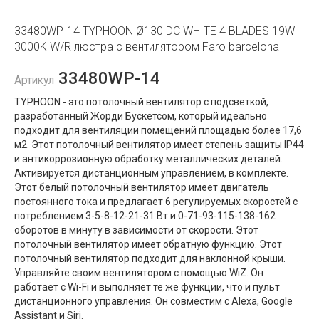
33480WP-14 TYPHOON Ø130 DC WHITE 4 BLADES 19W
3000K W/R люстра с вентилятором Faro barcelona
33480WP-14
Артикул
TYPHOON - это потолочный вентилятор с подсветкой,
разработанный Жорди Бускетсом, который идеально
подходит для вентиляции помещений площадью более 17,6
м2. Этот потолочный вентилятор имеет степень защиты IP44
и антикоррозионную обработку металлических деталей.
Активируется дистанционным управлением, в комплекте.
Этот белый потолочный вентилятор имеет двигатель
постоянного тока и предлагает 6 регулируемых скоростей с
потреблением 3-5-8-12-21-31 Вт и 0-71-93-115-138-162
оборотов в минуту в зависимости от скорости. Этот
потолочный вентилятор имеет обратную функцию. Этот
потолочный вентилятор подходит для наклонной крыши.
Управляйте своим вентилятором с помощью WiZ. Он
работает с Wi-Fi и выполняет те же функции, что и пульт
дистанционного управления. Он совместим с Alexa, Google
Assistant и Siri.