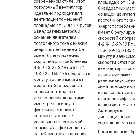
современном стиле. Этот
площадью от 13 д
потолочный вентилятор
6 квадратных мет
идеально подходит для
оснащен двигате
вентиляции помещений
постоянного тока 
площадью от 13 до 17 футов
энергопотреблени
6 квадратных метров и
имеет 6 регулиру
оснащен двигателем
скоростей с потр
постоянного тока с низким
4-6-9-13-22-32 Вт 
энергопотреблением. Он
103-129-155-185 о
имеет 6 регулируемых
минуту в зависимо
скоростей с потреблением
скорости. Этот п
4-6-9-13-22-32 Вт и 51-77-
вентилятор с про
103-129-155-185 оборотов в
лопастями имеет
минуту в зависимости от
реверсивную функ
скорости. Этот матовый
зима, поэтому вы
черный вентилятор с
использовать его 
деревянными лопастями
повышая эффекти
имеет реверсивную
вашей системы от
функцию лето-зима,
Активируется
поэтому вы можете
дистанционным
использовать его зимой,
управлением в ко
повышая эффективность
Произвольный обр
вашей системы отопления.