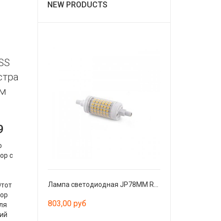
NEW PRODUCTS
SS
стра
ом
9
о
ор с
Лампа светодиодная JP78MM R7S 7W 2700K
Этот
тор
803,00 руб
ля
ий