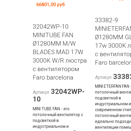
66801,00 руб
33382-9
32042WP-10
MINIETERFA
MINITUBE FAN
Ø1280MM G
Ø1280MM M/W
17w 3000K 
BLADES MAD 17W
с вентилят
3000K W/R люстра
Faro barcelo
с вентилятором
3338
Faro barcelona
Артикул
MINI ETERFAN FAN -
32042WP-
Артикул
потолочный венти
10
подсветкой в ​​
индустриальном и
MINI TUBE FAN - это
современном стил
потолочный вентилятор с
потолочный венти
подсветкой в ​​
идеально подходи
индустриальном и
вентиляции поме