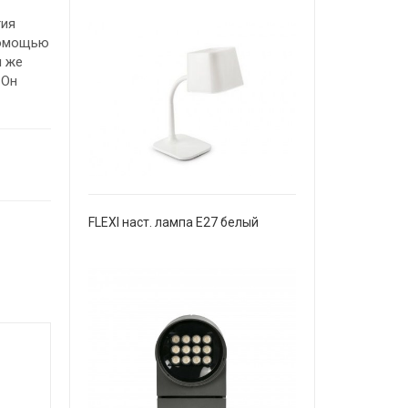
гия
помощью
и же
 Он
FLEXI наст. лампа E27 белый