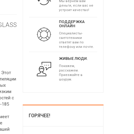
Мы вернем вам
деньги, если вас не
устроит качество!
ПОДДЕРЖКА
GLASS
ОНЛАЙН
Специалисты-
светотехники
ответят вам по
телефону или почте.
ЖИВЫЕ ЛЮДИ.
Покажем,
расскажем.
. Этот
Приезжайте в
тиляции
шоурум.
ных
изким
остей с
5-185
ГОРЯЧЕЕ!
меет
те
вашей