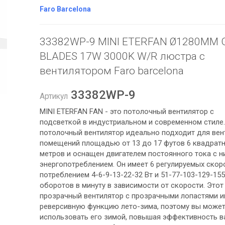
Faro Barcelona
33382WP-9 MINI ETERFAN Ø1280MM 
BLADES 17W 3000K W/R люстра с
вентилятором Faro barcelona
33382WP-9
Артикул
MINI ETERFAN FAN - это потолочный вентилятор с
подсветкой в ​​индустриальном и современном стиле
потолочный вентилятор идеально подходит для вен
помещений площадью от 13 до 17 футов 6 квадрат
метров и оснащен двигателем постоянного тока с н
энергопотреблением. Он имеет 6 регулируемых скор
потреблением 4-6-9-13-22-32 Вт и 51-77-103-129-15
оборотов в минуту в зависимости от скорости. Этот
прозрачный вентилятор с прозрачными лопастями и
реверсивную функцию лето-зима, поэтому вы може
использовать его зимой, повышая эффективность 