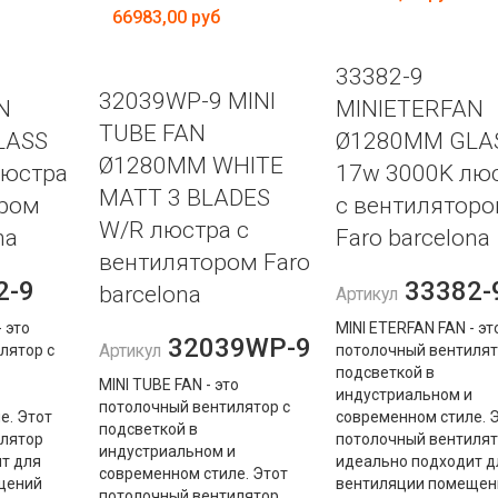
66983,00 руб
33382-9
32039WP-9 MINI
N
MINIETERFAN
TUBE FAN
LASS
Ø1280MM GLA
Ø1280MM WHITE
люстра
17w 3000K лю
MATT 3 BLADES
ором
с вентилятор
W/R люстра с
na
Faro barcelona
вентилятором Faro
2-9
33382-
barcelona
Артикул
 это
MINI ETERFAN FAN - эт
32039WP-9
лятор с
Артикул
потолочный вентилят
подсветкой в ​​
MINI TUBE FAN - это
индустриальном и
потолочный вентилятор с
е. Этот
современном стиле. 
подсветкой в ​​
лятор
потолочный вентиля
индустриальном и
т для
идеально подходит д
современном стиле. Этот
щений
вентиляции помещен
потолочный вентилятор