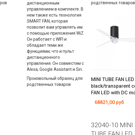
ров
родственных товаров
дистанционным
управлением в комплекте. В
нем также есть технология
SMART FAN, которая
позволит вам управлять им
с помощью приложения WiZ.
Он работает с WIFI и
обладает теми же
функциями, что и пульт
дистанционного
управления. Он совместим с
Alexa, Google Assistant и Siri.
Произвольный образец для
MINI TUBE FAN LED 
родственных товаров
black/transparent ce
FAN LED with DC m
68821,00 руб
32040-10 MINI
TUBE FAN LED