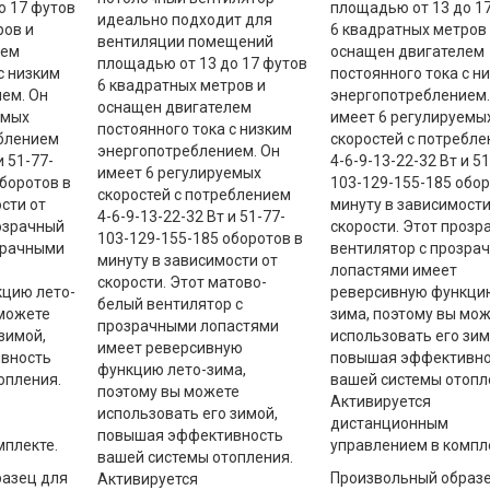
о 17 футов
площадью от 13 до 1
идеально подходит для
ров и
6 квадратных метров
вентиляции помещений
лем
оснащен двигателем
площадью от 13 до 17 футов
с низким
постоянного тока с н
6 квадратных метров и
ем. Он
энергопотреблением.
оснащен двигателем
емых
имеет 6 регулируемы
постоянного тока с низким
еблением
скоростей с потребл
энергопотреблением. Он
и 51-77-
4-6-9-13-22-32 Вт и 51
имеет 6 регулируемых
боротов в
103-129-155-185 обор
скоростей с потреблением
сти от
минуту в зависимости
4-6-9-13-22-32 Вт и 51-77-
розрачный
скорости. Этот прозр
103-129-155-185 оборотов в
зрачными
вентилятор с прозра
минуту в зависимости от
лопастями имеет
скорости. Этот матово-
цию лето-
реверсивную функцию
белый вентилятор с
 можете
зима, поэтому вы мо
прозрачными лопастями
зимой,
использовать его зим
имеет реверсивную
вность
повышая эффективно
функцию лето-зима,
опления.
вашей системы отопл
поэтому вы можете
Активируется
использовать его зимой,
дистанционным
повышая эффективность
мплекте.
управлением в компл
вашей системы отопления.
азец для
Произвольный образе
Активируется