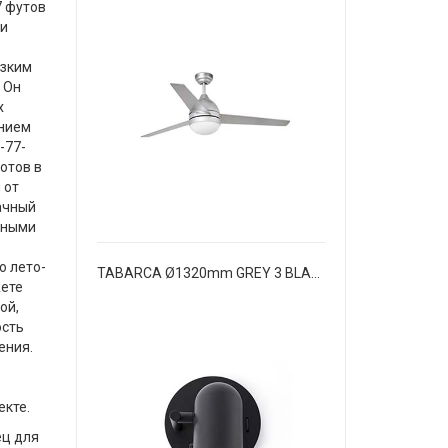
7 футов
 и
изким
 Он
х
ением
-77-
отов в
 от
ачный
чными
 лето-
TABARCA Ø1320mm GREY 3 BLADES 2xE27
жете
ой,
сть
ения.
екте.
ц для