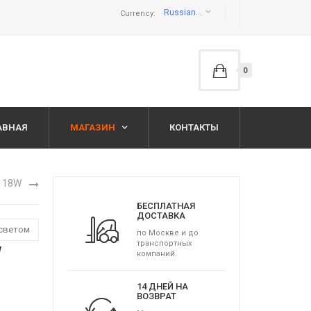
Russian ruble руб
Currency:
0
АВНАЯ
МАГАЗИН
КОНТАКТЫ
D 18W
БЕСПЛАТНАЯ
ДОСТАВКА
 светом
по Москве и до
транспортных
W
компаний.
14 ДНЕЙ НА
ВОЗВРАТ