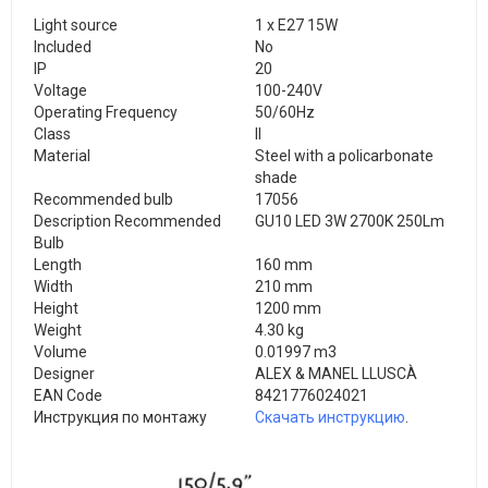
Light source
1 x E27 15W
Included
No
IP
20
Voltage
100-240V
Operating Frequency
50/60Hz
Class
II
Material
Steel with a policarbonate
shade
Recommended bulb
17056
Description Recommended
GU10 LED 3W 2700K 250Lm
Bulb
Length
160 mm
Width
210 mm
Height
1200 mm
Weight
4.30 kg
Volume
0.01997 m3
Designer
ALEX & MANEL LLUSCÀ
EAN Code
8421776024021
Инструкция по монтажу
Скачать инструкцию
.